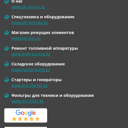
О нас
www.otr-group.kz
Спецтехника и оборудование
www.otr-tehnika.kz
Магазин режущих элементов
www.koronki.kz
Ремонт топливной аппаратуры
www.tnvd-service.kz
Складское оборудование
www.hunterparts.kz
Стартеры и генераторы
www.pro-starter.kz
Фильтры для техники и оборудования
www.pro-filter.kz