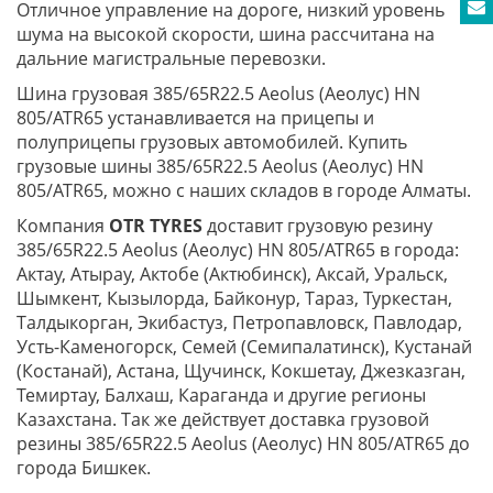
Отличное управление на дороге, низкий уровень
шума на высокой скорости, шина рассчитана на
дальние магистральные перевозки.
Шина грузовая 385/65R22.5 Aeolus (Аеолус) HN
805/ATR65 устанавливается на прицепы и
полуприцепы грузовых автомобилей. Купить
грузовые шины 385/65R22.5 Aeolus (Аеолус) HN
805/ATR65, можно с наших складов в городе Алматы.
Компания
OTR TYRES
доставит грузовую резину
385/65R22.5 Aeolus (Аеолус) HN 805/ATR65 в города:
Актау, Атырау, Актобе (Актюбинск), Аксай, Уральск,
Шымкент, Кызылорда, Байконур, Тараз, Туркестан,
Талдыкорган, Экибастуз, Петропавловск, Павлодар,
Усть-Каменогорск, Семей (Семипалатинск), Кустанай
(Костанай), Астана, Щучинск, Кокшетау, Джезказган,
Темиртау, Балхаш, Караганда и другие регионы
Казахстана. Так же действует доставка грузовой
резины 385/65R22.5 Aeolus (Аеолус) HN 805/ATR65 до
города Бишкек.