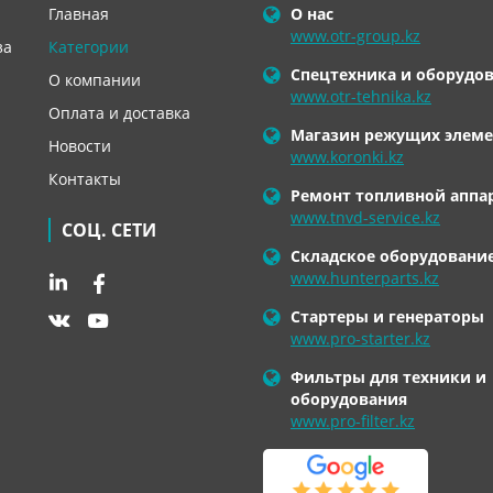
Главная
О нас
www.otr-group.kz
за
Категории
Спецтехника и оборудо
О компании
www.otr-tehnika.kz
Оплата и доставка
Магазин режущих элеме
Новости
www.koronki.kz
Контакты
Ремонт топливной аппа
www.tnvd-service.kz
СОЦ. СЕТИ
Складское оборудовани
www.hunterparts.kz
Стартеры и генераторы
www.pro-starter.kz
Фильтры для техники и
оборудования
www.pro-filter.kz