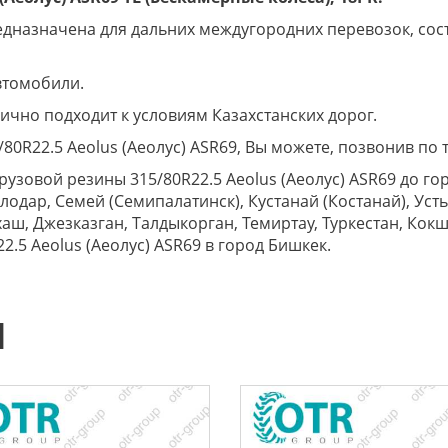
редназначена для дальних междугородних перевозок, со
втомобили.
лично подходит к условиям Казахстанских дорог.
80R22.5 Aeolus (Аеолус) ASR69, Вы можете, позвонив по 
рузовой резины 315/80R22.5 Aeolus (Аеолус) ASR69 до горо
влодар, Семей (Семипалатинск), Кустанай (Костанай), Уст
аш, Джезказган, Талдыкорган, Темиртау, Туркестан, Кокш
2.5 Aeolus (Аеолус) ASR69 в город Бишкек.
Ы