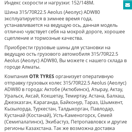
Индекс скорости и нагрузки: 152/148M.
Шина 315/70R22.5 Aeolus (Аеолус) ADW80
эксплуатируется в зимнее время года,
устанавливается на ведущую ось, данная модель
отлично чувствует себя на мокрой дороге, хорошее
сцепление и тормозные качества.
Приобрести грузовые шины для установки на
ведущую ость грузового автомобиля 315/70R22.5
Aeolus (Аеолус) ADW80, Вы можете с нашего склада в
городе Алматы.
Компания
OTR TYRES
организует оперативную
отправку грузовых колес 315/70R22.5 Aeolus (Аеолус)
ADW80 в города: Актобе (Актюбинск), Атырау, Актау,
Уральск, Аксай, Кокшетау, Темиртау, Астана, Балхаш,
Джезказган, Караганда, Байконур, Тараз, Шымкент,
Кызылорда, Туркестан, Талдыкорган, Павлодар,
Кустанай (Костанай), Усть-Каменогорск, Семей
(Семипалатинск), Экибастуз, Петропавловск и другие
регионы Казахстана. Так же возможна доставка