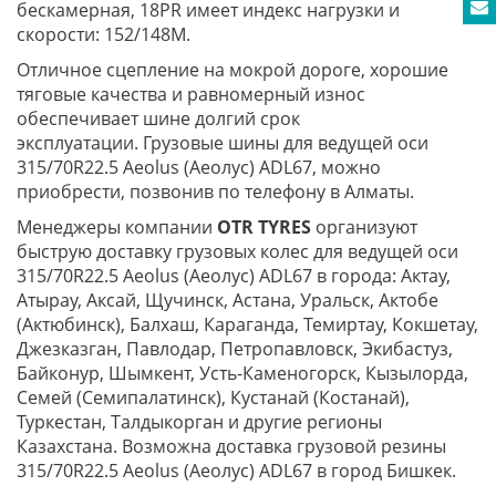
бескамерная, 18PR имеет индекс нагрузки и
скорости: 152/148M.
Отличное сцепление на мокрой дороге, хорошие
тяговые качества и равномерный износ
обеспечивает шине долгий срок
эксплуатации. Грузовые шины для ведущей оси
315/70R22.5 Aeolus (Аеолус) ADL67, можно
приобрести, позвонив по телефону в Алматы.
Менеджеры компании
OTR TYRES
организуют
быструю доставку грузовых колес для ведущей оси
315/70R22.5 Aeolus (Аеолус) ADL67 в города: Актау,
Атырау, Аксай, Щучинск, Астана, Уральск, Актобе
(Актюбинск), Балхаш, Караганда, Темиртау, Кокшетау,
Джезказган, Павлодар, Петропавловск, Экибастуз,
Байконур, Шымкент, Усть-Каменогорск, Кызылорда,
Семей (Семипалатинск), Кустанай (Костанай),
Туркестан, Талдыкорган и другие регионы
Казахстана. Возможна доставка грузовой резины
315/70R22.5 Aeolus (Аеолус) ADL67 в город Бишкек.