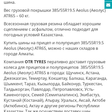
шина.
Вес грузовой покрышки 385/55R19.5 Aeolus (Аеолус)
ATR65 – 60 кг.
Всесезонная грузовая резина обладает хорошим
сцеплением с асфальтом, отлично подходит для
погодных условий Казахстана.
Купить шины на прицеп и полуприцеп 385/55R19.5
Aeolus (Аеолус) ATR65, можно с наших складов в
городе Алматы.
Компания
OTR TYRES
перативно доставит грузовые
колеса для прицепов и полуприцепов 385/55R19.5
Aeolus (Аеолус) ATR65 в города: Щучинск, Астана,
Джезказган, Темиртау, Кокшетау, Балхаш, Караганда,
Шымкент, Тараз, Кызылорда, Байконур, Туркестан,
Талдыкорган, Павлодар, Петропавловск, Усть-
Каменогорск, Семей (Семипалатинск), Экибастуз,
Кустанай (Костанай), Атырау, Уральск, Аксай, Актобе
(Актюбинск), Актау и другие регионы Республики
Казахстан. Так же осуществим доставку шин