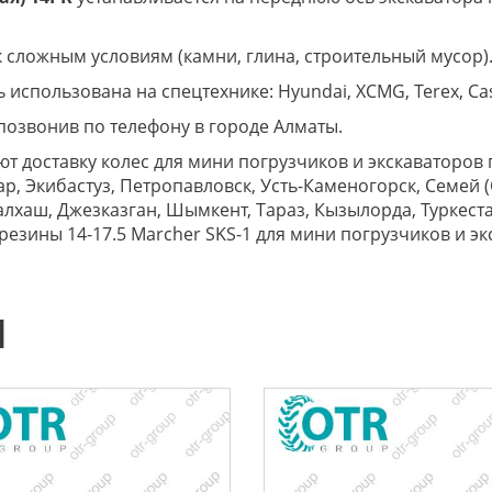
 сложным условиям (камни, глина, строительный мусор
использована на спецтехнике: Hyundai, XCMG, Terex, Case,
позвонив по телефону в городе Алматы.
т доставку колес для мини погрузчиков и экскаваторов п
ар, Экибастуз, Петропавловск, Усть-Каменогорск, Семей (
алхаш, Джезказган, Шымкент, Тараз, Кызылорда, Туркест
езины 14-17.5 Marcher SKS-1 для мини погрузчиков и эк
Ы