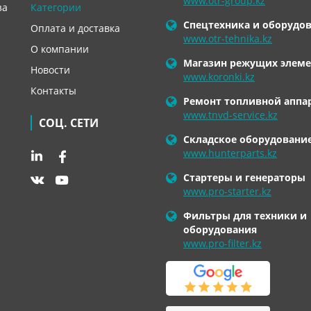
www.otr-group.kz
за
Категории
Спецтехника и оборудо
Оплата и доставка
www.otr-tehnika.kz
О компании
Магазин режущих элеме
Новости
www.koronki.kz
Контакты
Ремонт топливной аппа
www.tnvd-service.kz
СОЦ. СЕТИ
Складское оборудовани
www.hunterparts.kz
Стартеры и генераторы
www.pro-starter.kz
Фильтры для техники и
оборудования
www.pro-filter.kz