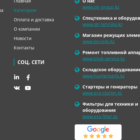
Главная
О нас
www.otr-group.kz
за
Категории
Спецтехника и оборудо
Оплата и доставка
www.otr-tehnika.kz
О компании
Магазин режущих элеме
Новости
www.koronki.kz
Контакты
Ремонт топливной аппа
www.tnvd-service.kz
СОЦ. СЕТИ
Складское оборудовани
www.hunterparts.kz
Стартеры и генераторы
www.pro-starter.kz
Фильтры для техники и
оборудования
www.pro-filter.kz