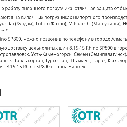
 работу вилочного погрузчика, отличная защита от быс
аются на вилочных погрузчиках импортного производства
Hyundai (Хундай), Foton (Фотон), Mitsubishi (Митсубиши),
твах.
hino SP800, можно позвонив по телефону в городе Алматы
ю доставку цельнолитых шин 8.15-15 Rhino SP800 в город
тропавловск, Усть-Каменогорск, Семей (Семипалатинск), 
Уральск, Талдыкорган, Туркестан, Шымкент, Тараз, Кызыл
н 8.15-15 Rhino SP800 в город Бишкек.
Ы