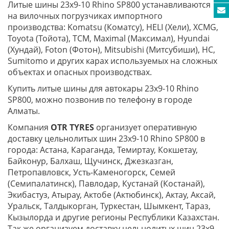
Литые шины 23x9-10 Rhino SP800 устанавливаются
на вилочных погрузчиках импортного
производства: Komatsu (Коматсу), HELI (Хели), XCMG,
Toyota (Тойота), TCM, Maximal (Максимал), Hyundai
(Хундай), Foton (Фотон), Mitsubishi (Митсубиши), HC,
Sumitomo и других карах используемых на сложных
объектах и опасных производствах.
Купить литые шины для автокары 23x9-10 Rhino
SP800, можно позвонив по телефону в городе
Алматы.
Компания
OTR TYRES
организует оперативную
доставку цельнолитых шин 23x9-10 Rhino SP800 в
города: Астана, Караганда, Темиртау, Кокшетау,
Байконур, Балхаш, Щучинск, Джезказган,
Петропавловск, Усть-Каменогорск, Семей
(Семипалатинск), Павлодар, Кустанай (Костанай),
Экибастуз, Атырау, Актобе (Актюбинск), Актау, Аксай,
Уральск, Талдыкорган, Туркестан, Шымкент, Тараз,
Кызылорда и другие регионы Республики Казахстан.
Так же организуем доставку цельнолитых шин 23x9-