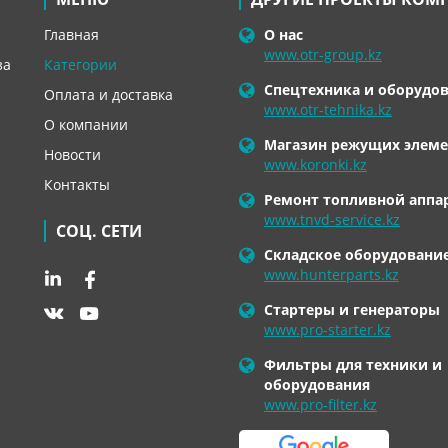
Главная
О нас
www.otr-group.kz
за
Категории
Спецтехника и оборудо
Оплата и доставка
www.otr-tehnika.kz
О компании
Магазин режущих элеме
Новости
www.koronki.kz
Контакты
Ремонт топливной аппа
www.tnvd-service.kz
СОЦ. СЕТИ
Складское оборудовани
www.hunterparts.kz
Стартеры и генераторы
www.pro-starter.kz
Фильтры для техники и
оборудования
www.pro-filter.kz