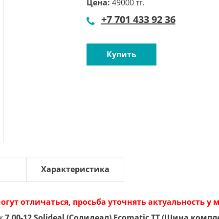
Цена:
49000 тг.
+7 701 433 92 36
Купить
Характеристика
огут отличаться, просьба уточнять актуальность у
к
7.00-12 Solideal (Солидеал) Ecomatic TT (Шина компл