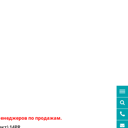
 менеджеров по продажам.
ект) 14PR
.