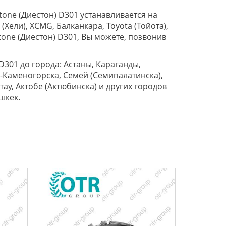
one (Диестон) D301 устанавливается на
(Хели), XCMG, Балканкара, Toyota (Тойота),
stone (Диестон) D301, Вы можете, позвонив
D301 до города: Астаны, Караганды,
ь-Каменогорска, Семей (Семипалатинска),
тау, Актобе (Актюбинска) и других городов
шкек.