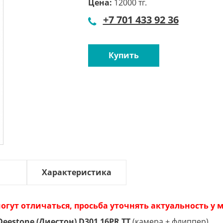
Цена:
12000 тг.
+7 701 433 92 36
Купить
Характеристика
огут отличаться, просьба уточнять актуальность у
Deestone (Диестон) D301 16PR TT
(камера + флиппер).