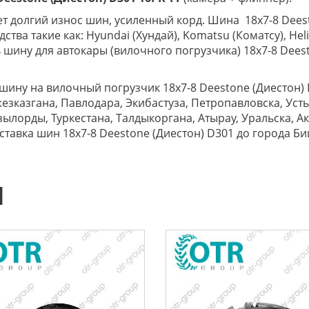
 долгий износ шин, усиленный корд. Шина 18x7-8 Deest
а такие как: Hyundai (Хундай), Komatsu (Коматсу), Heli 
ить шину для автокары (вилочного погрузчика) 18x7-8 Dee
шину на вилочный погрузчик 18x7-8 Deestone (Диестон) 
езказгана, Павлодара, Экибастуза, Петропавловска, Уст
ылорды, Туркестана, Талдыкоргана, Атырау, Уральска, Ак
оставка шин 18x7-8 Deestone (Диестон) D301 до города Би
Ы