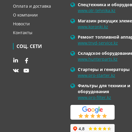
Спецтехника и оборудо
Оплата и доставка
www.otr-tehnika.kz
О компании
Магазин режущих элеме
Новости
www.koronki.kz
Контакты
Ремонт топливной аппа
www.tnvd-service.kz
СОЦ. СЕТИ
Складское оборудовани
www.hunterparts.kz
Стартеры и генераторы
www.pro-starter.kz
Фильтры для техники и
оборудования
www.pro-filter.kz