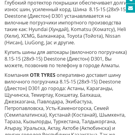
Глубокий протектор покрышки обеспечивает долгий
износ шин, усиленный корд. Шина 8.15-15 (28x9-15)
Deestone (Диестон) D301 устанавливается на
вилочные погрузчики импортного производства
такие как: Hyundai (Хундай), Komatsu (Коматсу), Heli
(Хели), XCMG, Балканкара, Toyota (Тойота), Nissan
(Нисан), LiuGong, Jac и другие.
Купить шины для автокары (вилочного погрузчика)
8.15-15 (28x9-15) Deestone (Диестон) D301, Вы
можете, позвонив по телефону в городе Алматы.
Компания
OTR TYRES
оперативно доставит шину
вилочного погрузчика 8.15-15 (28x9-15) Deestone
(Диестон) D301 до города: Астаны, Караганды,
Щучинска, Темиртау, Кокшетау, Балхаша,
Джезказгана, Павлодара, Экибастуза,
Петропавловска, Усть-Каменогорска, Семей
(Семипалатинска), Кустанай (Костанай), Шымкента,
Тараза, Кызылорды, Туркестана, Талдыкоргана,
Атырау, Уральска, Актау, Актобе (Актюбинска) и
других городов Республики Казахстана. Так же