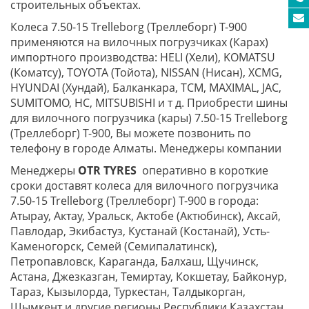
строительных объектах.
Колеса 7.50-15 Trelleborg (Треллеборг) T-900
применяются на вилочных погрузчиках (Карах)
импортного производства: HELI (Хели), KOMATSU
(Коматсу), TOYOTA (Тойота), NISSAN (Нисан), XCMG,
HYUNDAI (Хундай), Балканкара, TCM, MAXIMAL, JAC,
SUMITOMO, HC, MITSUBISHI и т д. Приобрести шины
для вилочного погрузчика (кары) 7.50-15 Trelleborg
(Треллеборг) T-900, Вы можете позвонить по
телефону в городе Алматы. Менеджеры компании
Менеджеры
OTR TYRES
оперативно в короткие
сроки доставят колеса для вилочного погрузчика
7.50-15 Trelleborg (Треллеборг) T-900 в города:
Атырау, Актау, Уральск, Актобе (Актюбинск), Аксай,
Павлодар, Экибастуз, Кустанай (Костанай), Усть-
Каменогорск, Семей (Семипалатинск),
Петропавловск, Караганда, Балхаш, Щучинск,
Астана, Джезказган, Темиртау, Кокшетау, Байконур,
Тараз, Кызылорда, Туркестан, Талдыкорган,
Шымкент и другие регионы Республики Казахстан.