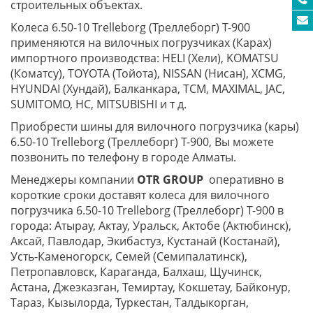
строительных объектах.
Колеса 6.50-10 Trelleborg (Треллеборг) T-900
применяются на вилочных погрузчиках (Карах)
импортного производства: HELI (Хели), KOMATSU
(Коматсу), TOYOTA (Тойота), NISSAN (Нисан), XCMG,
HYUNDAI (Хундай), Балканкара, TCM, MAXIMAL, JAC,
SUMITOMO, HC, MITSUBISHI и т д.
Приобрести шины для вилочного погрузчика (кары)
6.50-10 Trelleborg (Треллеборг) T-900, Вы можете
позвонить по телефону в городе Алматы.
Менеджеры компании
OTR GROUP
оперативно в
короткие сроки доставят колеса для вилочного
погрузчика 6.50-10 Trelleborg (Треллеборг) T-900 в
города: Атырау, Актау, Уральск, Актобе (Актюбинск),
Аксай, Павлодар, Экибастуз, Кустанай (Костанай),
Усть-Каменогорск, Семей (Семипалатинск),
Петропавловск, Караганда, Балхаш, Щучинск,
Астана, Джезказган, Темиртау, Кокшетау, Байконур,
Тараз, Кызылорда, Туркестан, Талдыкорган,