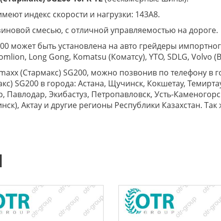
имеют индекс скорости и нагрузки: 143A8.
зиновой смесью, с отличной управляемостью на дороге.
00 может быть установлена на авто грейдеры импортного
 Zoomlion, Long Gong, Komatsu (Коматсу), YTO, SDLG, Volvo
tarmaxx (Стармакс) SG200, можно позвонив по телефону 
акс) SG200 в города: Астана, Щучинск, Кокшетау, Темирта
, Павлодар, Экибастуз, Петропавловск, Усть-Каменогорск
инск), Актау и другие регионы Республики Казахстан. Так
Ы