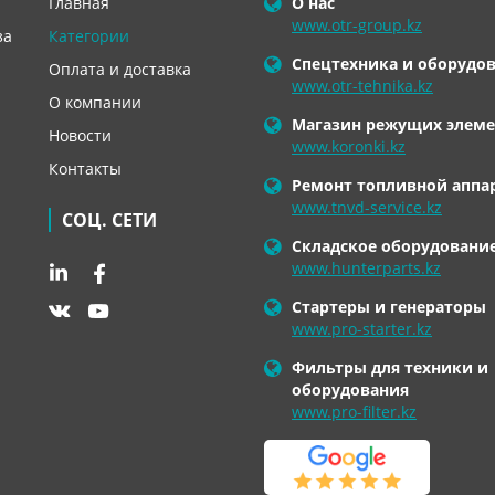
Главная
О нас
www.otr-group.kz
за
Категории
Спецтехника и оборудо
Оплата и доставка
www.otr-tehnika.kz
О компании
Магазин режущих элеме
Новости
www.koronki.kz
Контакты
Ремонт топливной аппа
www.tnvd-service.kz
СОЦ. СЕТИ
Складское оборудовани
www.hunterparts.kz
Стартеры и генераторы
www.pro-starter.kz
Фильтры для техники и
оборудования
www.pro-filter.kz