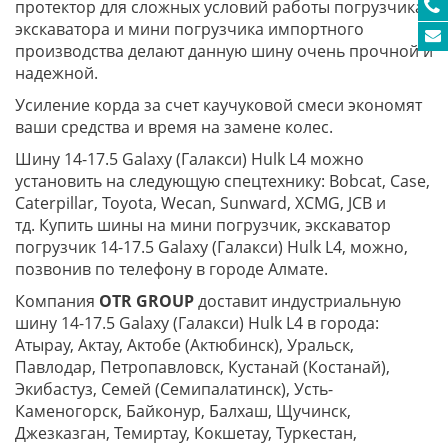
протектор для сложных условий работы погрузчика
экскаватора и мини погрузчика импортного
производства делают данную шину очень прочной и
надежной.
Усиление корда за счет каучуковой смеси экономят
ваши средства и время на замене колес.
Шину 14-17.5 Galaxy (Галакси) Hulk L4 можно
установить на следующую спецтехнику: Bobcat, Case,
Caterpillar, Toyota, Wecan, Sunward, XCMG, JCB и
тд. Купить шины на мини погрузчик, экскаватор
погрузчик 14-17.5 Galaxy (Галакси) Hulk L4, можно,
позвонив по телефону в городе Алмате.
Компания
OTR GROUP
доставит индустриальную
шину 14-17.5 Galaxy (Галакси) Hulk L4 в города:
Атырау, Актау, Актобе (Актюбинск), Уральск,
Павлодар, Петропавловск, Кустанай (Костанай),
Экибастуз, Семей (Семипалатинск), Усть-
Каменогорск, Байконур, Балхаш, Щучинск,
Джезказган, Темиртау, Кокшетау, Туркестан,