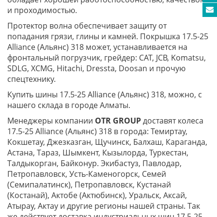
и проходимостью.
Протектор волна обеспечивает защиту от
попадания грязи, глины и камней. Покрышка 17.5-25
Alliance (Альянс) 318 может, устанавливается на
фронтальный погрузчик, грейдер: CAT, JCB, Komatsu,
SDLG, XCMG, Hitachi, Dressta, Doosan и прочую
спецтехнику.
Купить шины 17.5-25 Alliance (Альянс) 318, можно, с
нашего склада в городе Алматы.
Менеджеры компании
OTR GROUP
доставят колеса
17.5-25 Alliance (Альянс) 318 в города: Темиртау,
Кокшетау, Джезказган, Щучинск, Балхаш, Караганда,
Астана, Тараз, Шымкент, Кызылорда, Туркестан,
Талдыкорган, Байконур. Экибастуз, Павлодар,
Петропавловск, Усть-Каменогорск, Семей
(Семипалатинск), Петропавловск, Кустанай
(Костанай), Актобе (Актюбинск), Уральск, Аксай,
Атырау, Актау и другие регионы нашей страны. Так
же действует доставка индустриальных шин 17.5-25