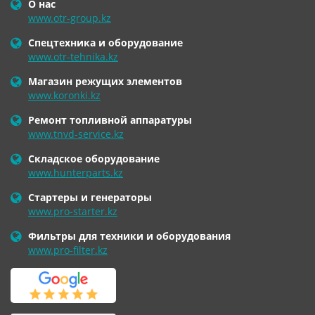
О нас
www.otr-group.kz
Спецтехника и оборудование
www.otr-tehnika.kz
Магазин режущих элементов
www.koronki.kz
Ремонт топливной аппаратуры
www.tnvd-service.kz
Складское оборудование
www.hunterparts.kz
Стартеры и генераторы
www.pro-starter.kz
Фильтры для техники и оборудования
www.pro-filter.kz