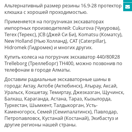
Альтернативный размер резины 16.9-28 протектор
клюшка с хорошей проходимостью.
Применяется на погрузчиках экскаваторах
импортных производителей: Cukurova (Чукурова),
Terex (Терекс), JCB (Джей Си Би), Komatsu (Коматсу),
New Holland (Нью Холланд), CAT (Caterpillar),
Hidromek (Гидромек) и многих других.
Купить колеса на погрузчик экскаватор 440/80R28
Trelleborg (Треллеборг) TH400, можно позвонив по
телефонам в городе Алматы.
Доставим радиальные экскаваторные шины в
города: Актау, Актобе (Актюбинск), Атырау, Аксай,
Уральск, Кокшетау, Темиртау, Джезказган, Щучинск,
Балхаш, Караганда, Астана, Тараз, Кызылорда,
Туркестан, Шымкент, Талдыкорган, Усть-
Каменогорск, Семей (Семипалатинск), Павлодар,
Петропавловск, Кустанай (Костанай), Экибастуз и
другие регионы нашей страны.