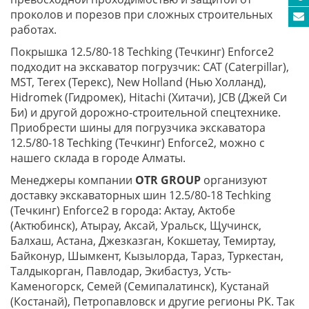
проколов и порезов при сложных строительных
работах.
Покрышка 12.5/80-18 Techking (Течкинг) Enforce2
подходит на экскаватор погрузчик: CAT (Caterpillar),
MST, Terex (Терекс), New Holland (Нью Холланд),
Hidromek (Гидромек), Hitachi (Хитачи), JCB (Джей Си
Би) и другой дорожно-строительной спецтехнике.
Приобрести шины для погрузчика экскаватора
12.5/80-18 Techking (Течкинг) Enforce2, можно с
нашего склада в городе Алматы.
Менеджеры компании
OTR GROUP
организуют
доставку экскаваторных шин 12.5/80-18 Techking
(Течкинг) Enforce2 в города: Актау, Актобе
(Актюбинск), Атырау, Аксай, Уральск, Щучинск,
Балхаш, Астана, Джезказган, Кокшетау, Темиртау,
Байконур, Шымкент, Кызылорда, Тараз, Туркестан,
Талдыкорган, Павлодар, Экибастуз, Усть-
Каменогорск, Семей (Семипалатинск), Кустанай
(Костанай), Петропавловск и другие регионы РК. Так