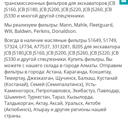
трансмиссионных фильтров для экскаваторов JCB
JS160, JCB JS180, JCB JS200, JCB JS220, JCB JS260, JCB
JS330 и многой другой спецтехники.
Мы реализуем фильтры: Mann, Mahle, Fleetguard,
WIX, Baldwin, Perkins, Donaldson.
Всегда в наличие масляные фильтры 51649, 51749,
57324, LF734, A77537, 3313281, В205 для экскаватора
JCB JS180,JCB JS160, JCB JS200, JCB JS260, JCB JS220, JCB
JS330 и другой спецтехники. Купить фильтры, Вы
можете с нашего склада в городе Алматы. Отправим
фильтры в города: Астана, Караганда, Кокшетау,
Темиртау, Джезказган, Щучинск, Балхаш, Кустанай
(Костанай), Семей (Семипалатинск), Усть-
Каменогорск, Петропавловск, Экибастуз, Павлодар,
Шымкент, Туркестан, Тараз, Кызылорда,
Талдыкорган, Актау, Аксай, Уральск, Актобе
(Актюбинск), Атырау и другие регионы нашей
страны.