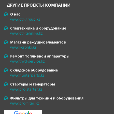
ДРУГИЕ ПРОЕКТЫ КОМПАНИИ
О нас
www.otr-group.kz
Спецтехника и оборудование
www.otr-tehnika.kz
Магазин режущих элементов
www.koronki.kz
Ремонт топливной аппаратуры
www.tnvd-service.kz
Складское оборудование
www.hunterparts.kz
Стартеры и генераторы
www.pro-starter.kz
Фильтры для техники и оборудования
www.pro-filter.kz