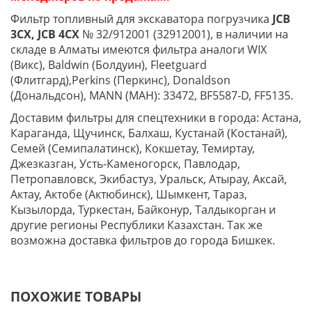
Фильтр топливный для экскаватора погрузчика
JCB
3CX, JCB 4CX
№ 32/912001 (32912001), в наличии на
складе в Алматы имеются фильтра аналоги WIX
(Викс), Baldwin (Болдуин), Fleetguard
(Флитгард),Perkins (Перкинс), Donaldson
(Дональдсон), MANN (МАН): 33472, BF5587-D, FF5135.
Доставим фильтры для спецтехники в города: Астана,
Караганда, Щучинск, Балхаш, Кустанай (Костанай),
Семей (Семипалатинск), Кокшетау, Темиртау,
Джезказган, Усть-Каменогорск, Павлодар,
Петропавловск, Экибастуз, Уральск, Атырау, Аксай,
Актау, Актобе (Актюбинск), Шымкент, Тараз,
Кызылорда, Туркестан, Байконур, Талдыкорган и
другие регионы Республики Казахстан. Так же
возможна доставка фильтров до города Бишкек.
ПОХОЖИЕ ТОВАРЫ