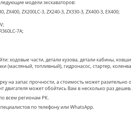
 следующие модели экскаваторов:
0, ZX400, ZX200LC-3, ZX240-3, ZX330-3, ZX400-3, EX400;
V;
 R360LC-7А;
ти: ходовые части, детали кузова, детали кабины, ковши
баки (масляный, топливный), гидронасос, стартер, колен
ку на запас прочности, а стоимость может разительно 
т двигателя может обойтись Вам в несколько раз дешев
по всем регионам РК.
специалистов по телефону или WhatsApp.