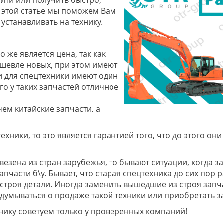
В этой статье мы поможем Вам
х устанавливать на технику.
 же является цена, так как
ешевле новых, при этом имеют
и для спецтехники имеют один
го у таких запчастей отличное
чем китайские запчасти, а
ехники, то это является гарантией того, что до этого о
везена из стран зарубежья, то бывают ситуации, когда з
апчасти б\у. Бывает, что старая спецтехника до сих пор 
троя детали. Иногда заменить вышедшие из строя запчас
адумываться о продаже такой техники или приобретать за
нику советуем только у проверенных компаний!