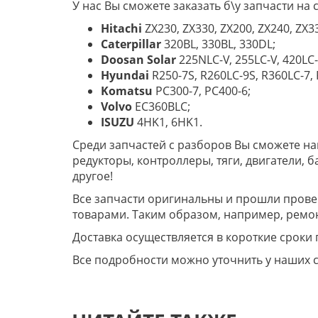
У нас Вы сможете заказать б\у запчасти на
Hitachi
ZX230, ZX330, ZX200, ZX240, ZX33
Caterpillar
320BL, 330BL, 330DL;
Doosan Solar
225NLC-V, 255LC-V, 420LC-
Hyundai
R250-7S, R260LC-9S, R360LC-7,
Komatsu
PC300-7, PC400-6;
Volvo
EC360BLC;
ISUZU
4HK1, 6HK1.
Среди запчастей с разборов Вы сможете най
редукторы, контроллеры, тяги, двигатели, 
другое!
Все запчасти оригинальны и прошли провер
товарами. Таким образом, например, ремон
Доставка осуществляется в короткие сроки 
Все подробности можно уточнить у наших 