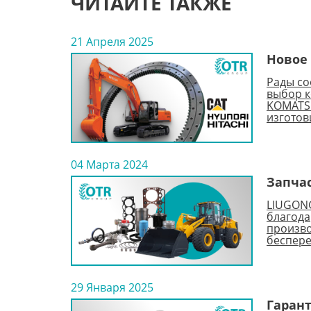
ЧИТАЙТЕ ТАКЖЕ
21 Апреля 2025
Новое 
Рады со
выбор к
KOMATSU
изготов
04 Марта 2024
Запча
LIUGONG
благода
произво
беспер
29 Января 2025
Гарант