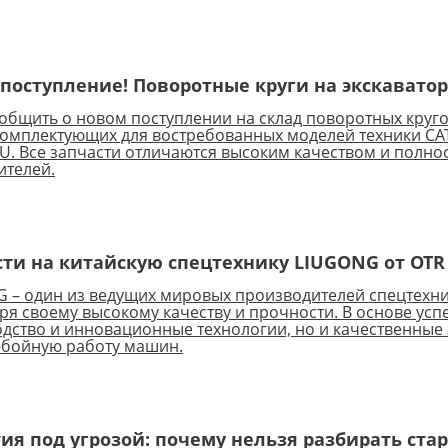
поступление! Поворотные круги на экскаватор
общить о новом поступлении на склад поворотных круго
омплектующих для востребованных моделей техники CATE
. Все запчасти отличаются высоким качеством и полно
ителей.
сти на китайскую спецтехнику LIUGONG от OT
 – один из ведущих мировых производителей спецтехни
ря своему высокому качеству и прочности. В основе усп
дство и инновационные технологии, но и качественные
ебойную работу машин.
ия под угрозой: почему нельзя разбирать стар