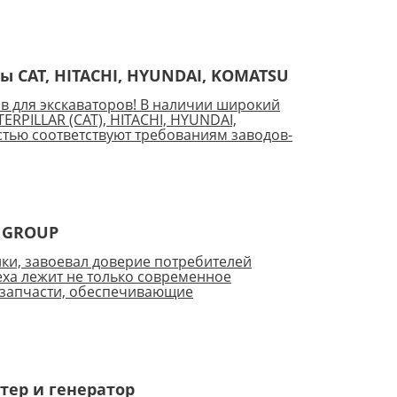
ы CAT, HITACHI, HYUNDAI, KOMATSU
в для экскаваторов! В наличии широкий
RPILLAR (CAT), HITACHI, HYUNDAI,
стью соответствуют требованиям заводов-
R GROUP
ки, завоевал доверие потребителей
еха лежит не только современное
 запчасти, обеспечивающие
тер и генератор