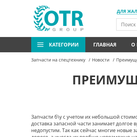
ДЛЯ ЖА
КАТЕГОРИИ
ГЛАВНАЯ
О
Запчасти на спецтехнику
Новости
Преимуще
ПРЕИМУЩЕ
Запчасти б\у с учетом их небольшой стоим
доставка запасной части занимает долгое
в
недопустим. Так как сейчас многие новые з
дорого, а иногда их вообще невозможно на