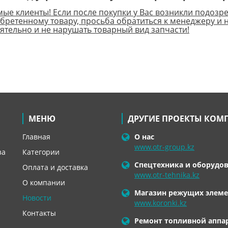
ые клиенты! Если после покупки у Вас возникли подозр
бретенному товару, просьба обратиться к менеджеру и н
ятельно и не нарушать товарный вид запчасти!
МЕНЮ
ДРУГИЕ ПРОЕКТЫ КОМ
Главная
О нас
www.otr-group.kz
за
Категории
Спецтехника и оборудо
Оплата и доставка
www.otr-tehnika.kz
О компании
Магазин режущих элеме
Новости
www.koronki.kz
Контакты
Ремонт топливной аппа