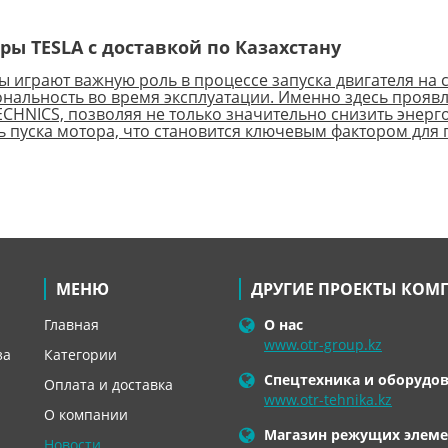
ры TESLA с доставкой по Казахстану
ы играют важную роль в процессе запуска двигателя на 
нальность во время эксплуатации. Именно здесь прояв
ECHNICS, позволяя не только значительно снизить энерг
ь пуска мотора, что становится ключевым фактором для
МЕНЮ
ДРУГИЕ ПРОЕКТЫ КОМ
Главная
О нас
www.otr-group.kz
за
Категории
Спецтехника и оборудо
Оплата и доставка
www.otr-tehnika.kz
О компании
Магазин режущих элеме
Новости