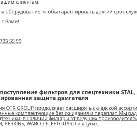
нашим клиентам.
 и оборудование, чтобы гарантировать долгий срок слу
 с Вами!
 723 55 99
поступление фильтров для спецтехники STAL, 
тированная защита двигателя
я OTR GROUP продолжает расширять складской ассорти
енные комплектующие без ожидания и переплат. Мы ра
цтехники, в наличии фильтры от ведущих производителей
, PERKINS, WABCO, FLEETGUARD и других.