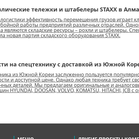
влические тележки и штабелеры STAXX в Алм
 логистики эффективность перемещения грузов играет 
бойной работы предприятий различных отраслей. Одно
а являются складские ресурсы – рохли и штабелеры. Сп
ла новая партия складского оборудования STAXX.
ти на спецтехнику с доставкой из Южной Коре
ника из Южной Кореи заслуженно пользуется популярно
сти и доступной цене. Однако любая техника требует 
ных деталей. Мы предлагаем оригинальные и аналоговы
ин HYUNDAI, DOOSAN, VOLVO, KOMATSU, HITACHI, JCB с оп