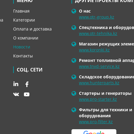
МЕНЮ
ДРУГИЕ ПРОЕКТЫ КОМ
Главная
О нас
www.otr-group.kz
за
Категории
Спецтехника и оборудо
Оплата и доставка
www.otr-tehnika.kz
О компании
Магазин режущих элеме
Новости
www.koronki.kz
Контакты
Ремонт топливной аппа
www.tnvd-service.kz
СОЦ. СЕТИ
Складское оборудовани
www.hunterparts.kz
Стартеры и генераторы
www.pro-starter.kz
Фильтры для техники и
оборудования
www.pro-filter.kz