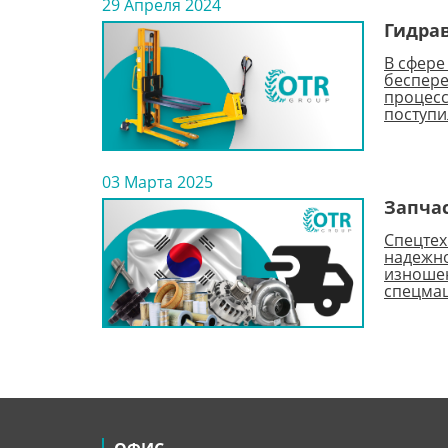
29 Апреля 2024
Гидра
В сфере
беспере
процесс
поступи
03 Марта 2025
Запчас
Спецтех
надежно
изношен
спецмаш